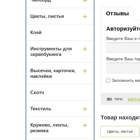
Отзывы
Цветы, листья
Авторизуйт
Клей
Введите Ваш e-m
Инструменты для
скрапбукинга
Введите Ваш па
Высечки, карточки,
наклейки
Запомнить м
Скотч
теги:
жёлт
Текстиль
Товар находит
Кружево, ленты,
резинка
Цветы, листья