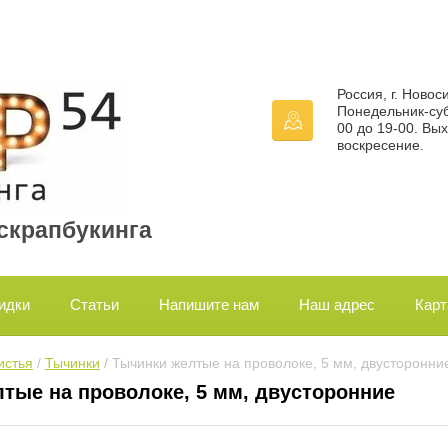
Россия, г. Новос
Понедельник-суб
00 до 19-00. Вы
воскресение.
 скрапбукинга
идки
Статьи
Напишите нам
Наш адрес
Карт
истья
 / 
Тычинки
 / Тычинки желтые на проволоке, 5 мм, двусторонни
тые на проволоке, 5 мм, двусторонние