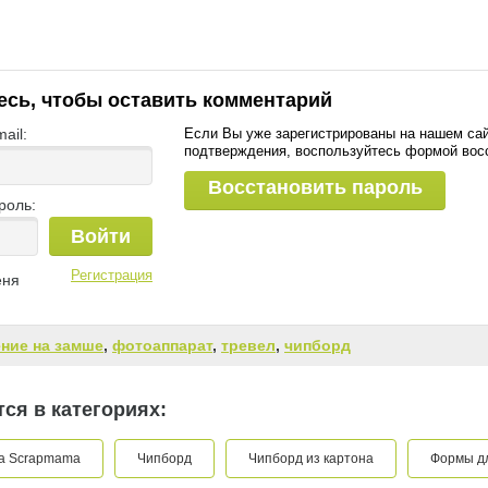
есь, чтобы оставить комментарий
ail:
Если Вы уже зарегистрированы на нашем сай
подтверждения, воспользуйтесь формой вос
Восстановить пароль
роль:
Войти
Регистрация
еня
ение на замше
,
фотоаппарат
,
тревел
,
чипборд
ся в категориях:
а Scrapmama
Чипборд
Чипборд из картона
Формы д