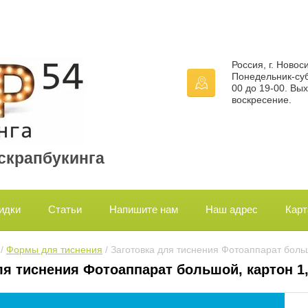
Россия, г. Новос
Понедельник-суб
00 до 19-00. Вы
воскресение.
 скрапбукинга
идки
Статьи
Напишите нам
Наш адрес
Карт
 / 
Формы для тиснения
 / Заготовка для тиснения Фотоаппарат больш
ля тиснения Фотоаппарат большой, картон 1,