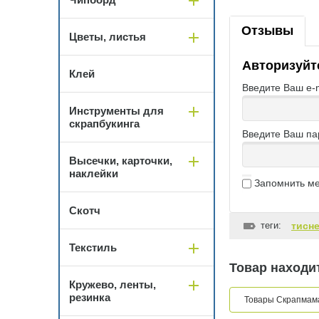
Отзывы
Цветы, листья
Авторизуйт
Клей
Введите Ваш e-m
Инструменты для
скрапбукинга
Введите Ваш па
Высечки, карточки,
наклейки
Запомнить м
Скотч
теги:
тисн
Текстиль
Товар находит
Кружево, ленты,
резинка
Товары Скрапмам