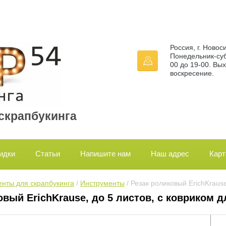
Россия, г. Новос
Понедельник-суб
00 до 19-00. Вы
воскресение.
 скрапбукинга
идки
Статьи
Напишите нам
Наш адрес
Карт
нты для скрапбукинга
 / 
Инструменты
 / Резак роликовый ErichKraus
овый ErichKrause, до 5 листов, с ковриком д